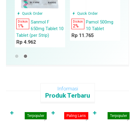
Quick Order
Quick Order
Sanmol F
Pamol 500mg
Diskon
Diskon
1%
2%
650mg Tablet 10
10 Tablet
Tablet (per Strip)
Rp 11.765
Rp 4.962
Informasi
Produk Terbaru
✚
✚
✚
Terpopuler
Paling Laris
Terpopuler