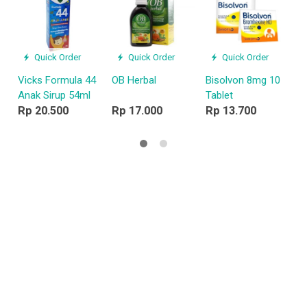
A
F
R
Quick Order
Quick Order
Quick Order
Vicks Formula 44
OB Herbal
Bisolvon 8mg 10
Anak Sirup 54ml
Tablet
Rp 20.500
Rp 17.000
Rp 13.700