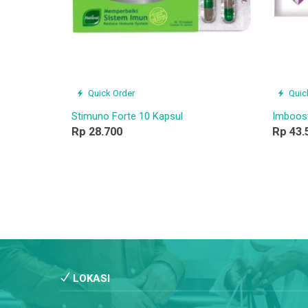
Quick Order
Quic
Stimuno Forte 10 Kapsul
Imboost
Rp 28.700
Rp 43.
LOKASI