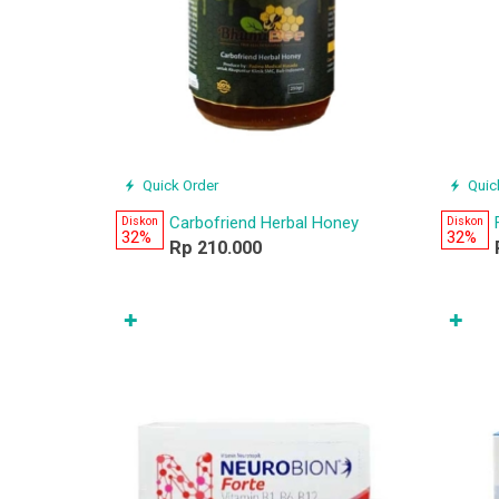
Quick Order
Quic
Carbofriend Herbal Honey
Diskon
Diskon
32%
32%
Rp 210.000
✚
✚