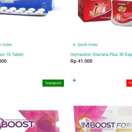
k Order
Quick Order
on 10 Tablet
Hemaviton Stamina Plus 30 Kap
000
Rp 41.000
✚
Terpopuler
Pa