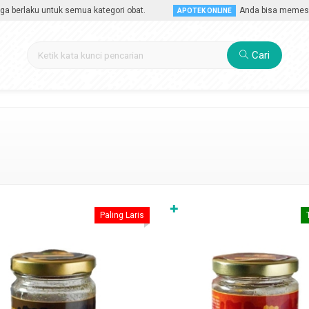
ku untuk semua kategori obat.
Anda bisa memesan obat 
APOTEK ONLINE
Cari
✚
Paling Laris