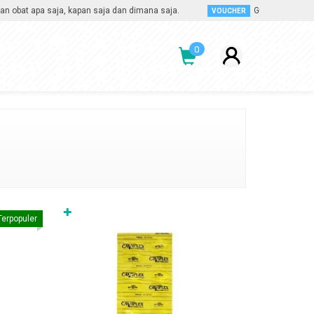
apa saja, kapan saja dan dimana saja.
Gunakan voucher disko
VOUCHER
0
✚
Terpopuler