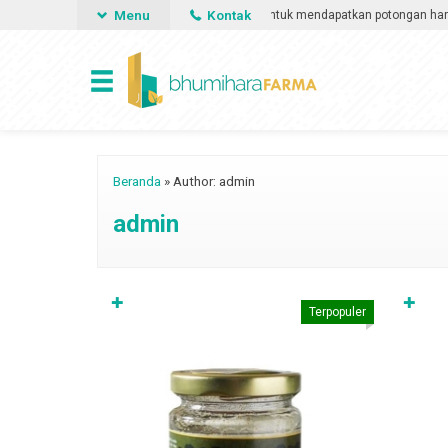
Menu
Kontak
Gunakan voucher diskon untuk mendapatkan potongan harga berla
VOUCHER
Beranda
»
Author: admin
admin
✚
✚
Terpopuler