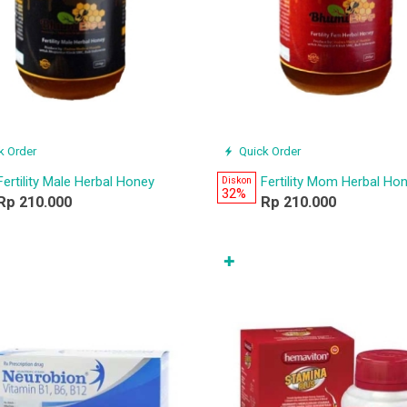
k Order
Quick Order
Fertility Male Herbal Honey
Fertility Mom Herbal Ho
Diskon
32%
Rp 210.000
Rp 210.000
✚