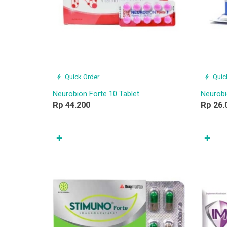
Quick Order
Quic
Neurobion Forte 10 Tablet
Neurobi
Rp 44.200
Rp 26.
✚
✚