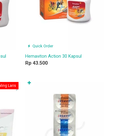
Quick Order
sul
Hemaviton Action 30 Kapsul
Rp 43.500
✚
ling Laris