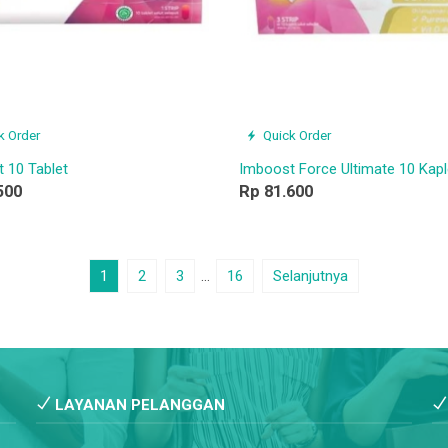
k Order
Quick Order
 10 Tablet
Imboost Force Ultimate 10 Kapl
500
Rp 81.600
1
2
3
…
16
Selanjutnya
LAYANAN PELANGGAN