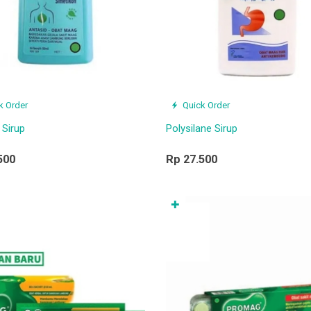
k Order
Quick Order
 Sirup
Polysilane Sirup
500
Rp 27.500
✚