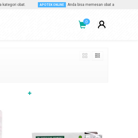
ri obat.
Anda bisa memesan obat apa saja, kapan saja d
APOTEK ONLINE
0
✚