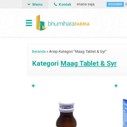
Menu
Kontak
memesan obat apa saja, kapan saja dan dimana saja.
Gunakan
VOUCHER
Beranda
»
Arsip Kategori "Maag Tablet & Syr"
Kategori
Maag Tablet & Syr
✚
✚