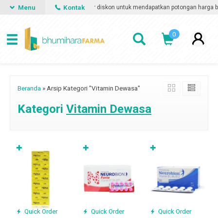
Menu
Kontak
Gunakan voucher diskon untuk mendapatkan potongan harga berl
VOUCHER
0
Beranda
»
Arsip Kategori "Vitamin Dewasa"
Kategori
Vitamin Dewasa
✚
✚
✚
Quick Order
Quick Order
Quick Order