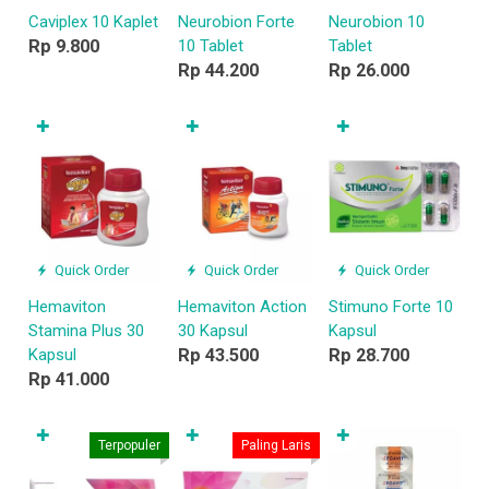
Caviplex 10 Kaplet
Neurobion Forte
Neurobion 10
Rp 9.800
10 Tablet
Tablet
Rp 44.200
Rp 26.000
✚
✚
✚
Quick Order
Quick Order
Quick Order
Hemaviton
Hemaviton Action
Stimuno Forte 10
Stamina Plus 30
30 Kapsul
Kapsul
Kapsul
Rp 43.500
Rp 28.700
Rp 41.000
✚
✚
✚
Terpopuler
Paling Laris