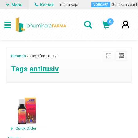
Menu
Kontak
obat apa saja, kapan saja dan dimana saja.
Gunakan voucher
VOUCHER
0
Beranda
»
Tags "antitusiv"
Tags
antitusiv
Quick Order