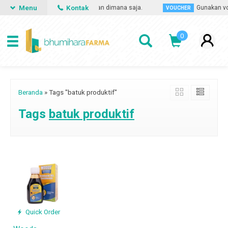
Menu
Kontak
san obat apa saja, kapan saja dan dimana saja.
Gunakan vou
VOUCHER
0
Beranda
»
Tags "batuk produktif"
Tags
batuk produktif
Quick Order