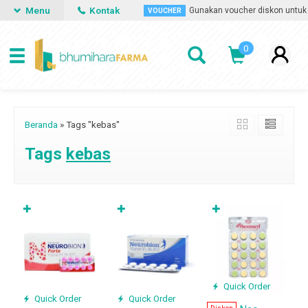
Menu
Kontak
kapan saja dan dimana saja.
Gunakan voucher diskon untuk m
VOUCHER
0
Beranda
»
Tags "kebas"
Tags
kebas
✚
✚
✚
Quick Order
Quick Order
Quick Order