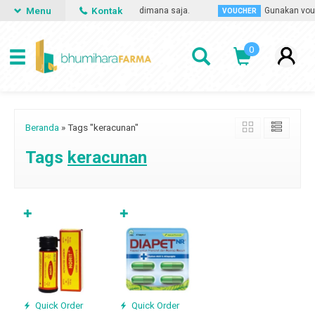
Menu
Kontak
n obat apa saja, kapan saja dan dimana saja.
Gunakan vouch
VOUCHER
0
Beranda
»
Tags "keracunan"
Tags
keracunan
✚
✚
Quick Order
Quick Order