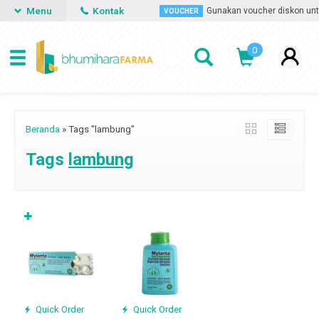
Menu
Kontak
a, kapan saja dan dimana saja.
Gunakan voucher diskon untuk
VOUCHER
0
Beranda
»
Tags "lambung"
Tags
lambung
✚
Quick Order
Quick Order