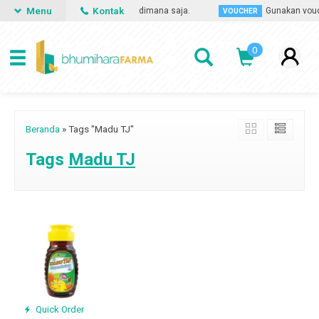
Menu
Kontak
n obat apa saja, kapan saja dan dimana saja.
Gunakan vouche
VOUCHER
0
Beranda
»
Tags "Madu TJ"
Tags
Madu TJ
Quick Order