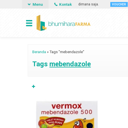
Menu
Kontak
bisa memesan obat apa saja, kapan saja dan dimana saja.
Gun
VOUCHER
Beranda
»
Tags "mebendazole"
Tags
mebendazole
✚