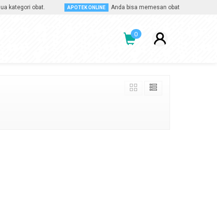
tegori obat.
Anda bisa memesan obat apa saja, kapan s
APOTEK ONLINE
0