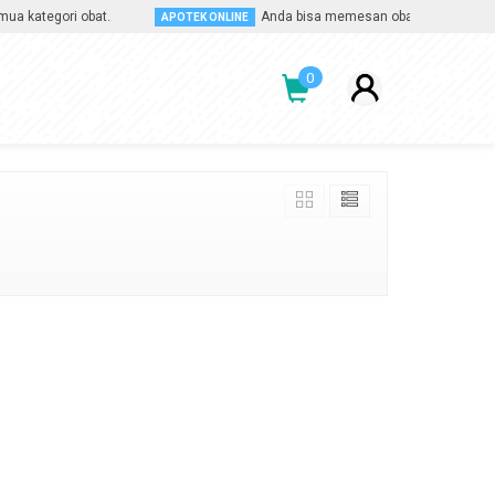
ategori obat.
Anda bisa memesan obat apa saja, kapan 
APOTEK ONLINE
0