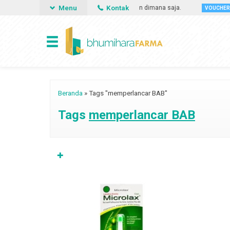
Menu
Kontak
 bisa memesan obat apa saja, kapan saja dan dimana saja.
G
VOUCHER
Beranda
»
Tags "memperlancar BAB"
Tags
memperlancar BAB
✚