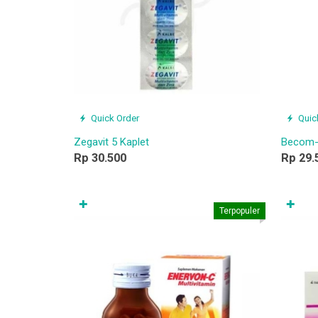
Quick Order
Quic
Zegavit 5 Kaplet
Becom-Z
Rp 30.500
Rp 29.
✚
✚
Terpopuler