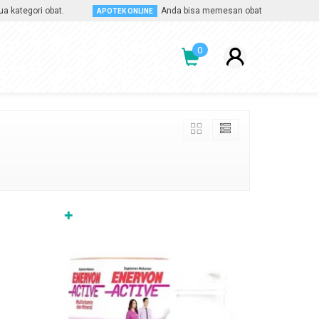
gori obat.
Anda bisa memesan obat apa saja, kapan saj
APOTEK ONLINE
0
✚