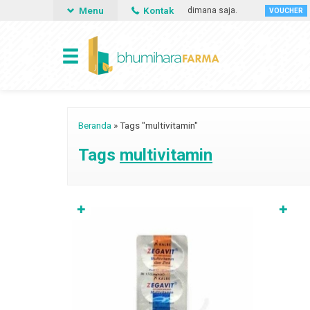
Menu
Kontak
sa memesan obat apa saja, kapan saja dan dimana saja.
Guna
VOUCHER
Beranda
»
Tags "multivitamin"
Tags
multivitamin
✚
✚