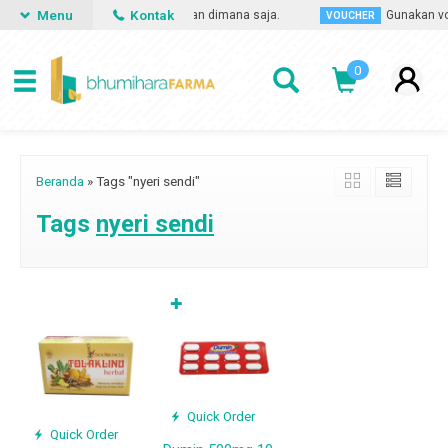
Menu
Kontak
san obat apa saja, kapan saja dan dimana saja.
Gunakan vou
VOUCHER
0
Beranda
»
Tags "nyeri sendi"
Tags
nyeri sendi
✚
Quick Order
Quick Order