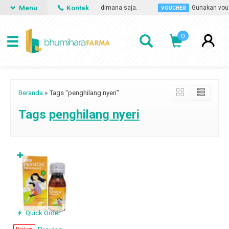
Menu
Kontak
n obat apa saja, kapan saja dan dimana saja.
Gunakan vouch
VOUCHER
0
Beranda
»
Tags "penghilang nyeri"
Tags
penghilang nyeri
✚
Quick Order