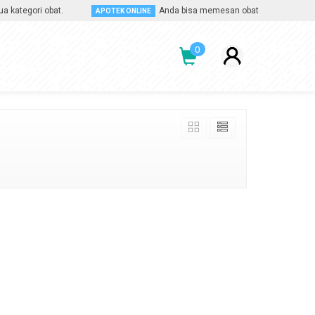
tegori obat.
Anda bisa memesan obat apa saja, kapan sa
APOTEK ONLINE
0