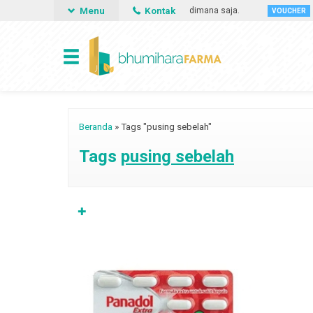
Menu
Kontak
isa memesan obat apa saja, kapan saja dan dimana saja.
Gun
VOUCHER
Beranda
»
Tags "pusing sebelah"
Tags
pusing sebelah
✚