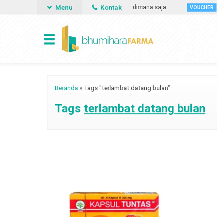
Menu
Kontak
bisa memesan obat apa saja, kapan saja dan dimana saja.
Gun
VOUCHER
Beranda
»
Tags "terlambat datang bulan"
Tags
terlambat datang bulan