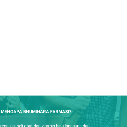
MENGAPA BHUMIHARA FARMASI?
rena kini beli obat dan vitamin bisa langsung dari