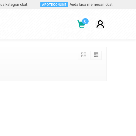
tegori obat.
Anda bisa memesan obat apa saja, kapan s
APOTEK ONLINE
0