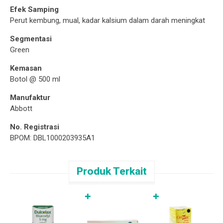
Efek Samping
Perut kembung, mual, kadar kalsium dalam darah meningkat
Segmentasi
Green
Kemasan
Botol @ 500 ml
Manufaktur
Abbott
No. Registrasi
BPOM: DBL1000203935A1
Produk Terkait
✚
✚
L
R