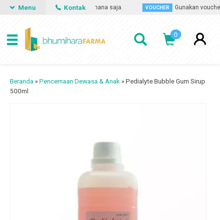
Menu
Kontak
at apa saja, kapan saja dan dimana saja.
Gunakan voucher di
VOUCHER
0
Beranda
»
Pencernaan Dewasa & Anak
»
Pedialyte Bubble Gum Sirup
500ml