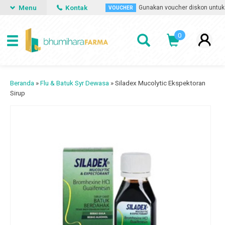
Menu
Kontak
apan saja dan dimana saja.
Gunakan voucher diskon untuk me
VOUCHER
0
Beranda
»
Flu & Batuk Syr Dewasa
»
Siladex Mucolytic Ekspektoran
Sirup