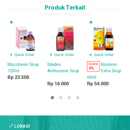
Produk Terkait
✚
✚
D
R
Quick Order
Quick Order
Quick Order
Mucohexin Sirup
Siladex
Bisolvon
Diskon
4%
120ml
Antitussive Sirup
Extra Sirup
Rp 23.500
60ml
Rp 16.000
Rp 54.000
LOKASI