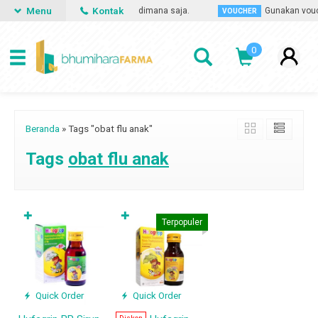
Menu
Kontak
n obat apa saja, kapan saja dan dimana saja.
Gunakan vouche
VOUCHER
0
Beranda
»
Tags "obat flu anak"
Tags
obat flu anak
✚
✚
Terpopuler
Quick Order
Quick Order