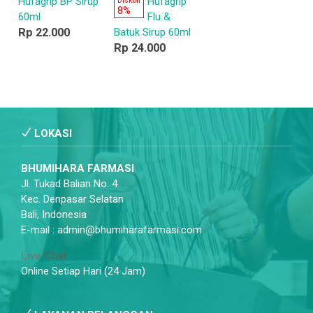
Hufagrip BP Sirup
Hufagrip
Diskon
8%
60ml
Flu &
Rp 22.000
Batuk Sirup 60ml
Rp 24.000
LOKASI
BHUMIHARA FARMASI
Jl. Tukad Balian No. 4
Kec. Denpasar Selatan
Bali, Indonesia
E-mail : admin@bhumiharafarmasi.com
Live Chat
Online Setiap Hari (24 Jam)