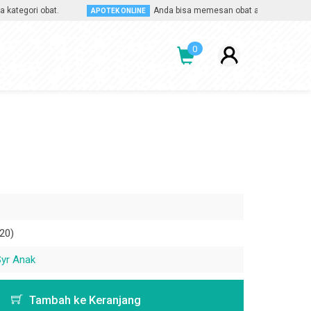
gori obat.
Anda bisa memesan obat apa saja, kapan saj
APOTEK ONLINE
0
20)
Syr Anak
Tambah ke Keranjang