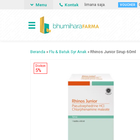
Menu
Kontak
sa memesan obat apa saja, kapan saja dan dimana saja.
Gunak
VOUCHER
Beranda
»
Flu & Batuk Syr Anak
»
Rhinos Junior Sirup 60ml
Diskon
5%