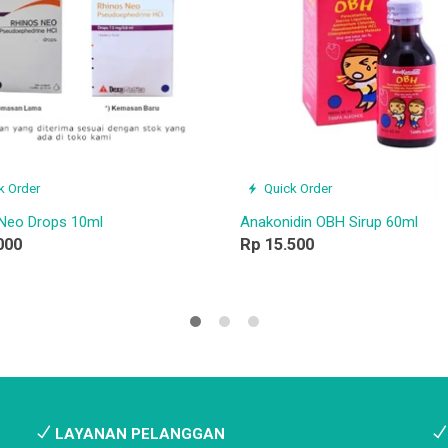
k Order
Quick Order
Neo Drops 10ml
Anakonidin OBH Sirup 60ml
000
Rp 15.500
LAYANAN PELANGGAN