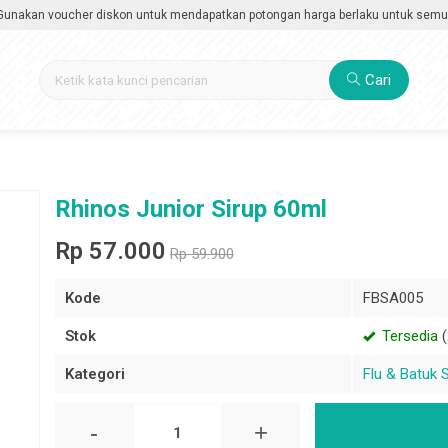
an voucher diskon untuk mendapatkan potongan harga berlaku untuk semua kate
Cari
Rhinos Junior Sirup 60ml
Rp 57.000
Rp 59.900
Kode
FBSA005
Stok
Tersedia
(
Kategori
Flu & Batuk 
-
+