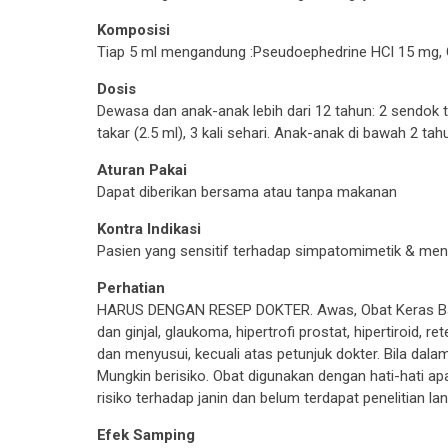
Komposisi
Tiap 5 ml mengandung :Pseudoephedrine HCl 15 mg, 
Dosis
Dewasa dan anak-anak lebih dari 12 tahun: 2 sendok ta
takar (2.5 ml), 3 kali sehari. Anak-anak di bawah 2 tah
Aturan Pakai
Dapat diberikan bersama atau tanpa makanan
Kontra Indikasi
Pasien yang sensitif terhadap simpatomimetik & mener
Perhatian
HARUS DENGAN RESEP DOKTER. Awas, Obat Keras Bacal
dan ginjal, glaukoma, hipertrofi prostat, hipertiroid, 
dan menyusui, kecuali atas petunjuk dokter. Bila dalam
Mungkin berisiko. Obat digunakan dengan hati-hati ap
risiko terhadap janin dan belum terdapat penelitian l
Efek Samping