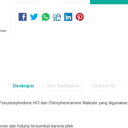
view
Deskripsi
Info Tambahan
Diskusi (0)
udoephedrine HCl dan Chlorpheniramine Maleate yang digunakan unt
ersin dan hidung tersumbat karena pilek