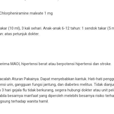
Chlorpheniramine maleate 1 mg
kar (10 ml), 3 kali sehari. Anak-anak 6-12 tahun: 1 sendok takar (5 m
un: atas petunjuk dokter.
ima MAOI, hipertensi berat atau berpotensi hipertensi dan stroke.
ah Aturan Pakainya. Dapat menyebabkan kantuk. Hati-hati penggu
retensi urin, gangguan fungsi jantung, dan diabetes melitus. Tidak dian
 3 hari gejala flu tidak berkurang, segera hubungi dokter atau unit p
abila besarnya manfaat yang diperoleh melebihi besarnya risiko terha
angsung terhadap wanita hamil.